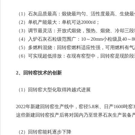
（1）石灰品质最高：煅烧最均匀、活性度最高、生烧最
（2）单机产能最大：单机可达2000t/d；
（3）调节最灵活：开放式煅烧，预热、煅烧、冷却三段
（4）入炉石灰石粒级范围广：10～20mm小粒级及40
（5）多燃料混烧：回转窑燃料适应性强，可用燃料有
（6）可实现超低排放：在现有窑型中，回转窑是现阶
2、回转窑技术的创新
（1）回转窑大型化取得跨越式进展
2022年新建回转窑生产线中，窑径5.8米、日产1600
这些新建回转窑投产后将对国内乃至世界石灰生产装备
（2）回转窑能耗逐步下降